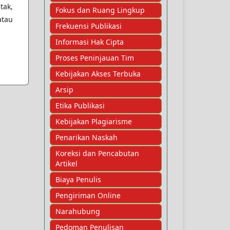
tak,
Fokus dan Ruang Lingkup
atau
Frekuensi Publikasi
Informasi Hak Cipta
Proses Peninjauan Tim
Kebijakan Akses Terbuka
Arsip
Etika Publikasi
Kebijakan Plagiarisme
Penarikan Naskah
Koreksi dan Pencabutan
Artikel
Biaya Penulis
Pengiriman Online
Narahubung
Pedoman Penulisan