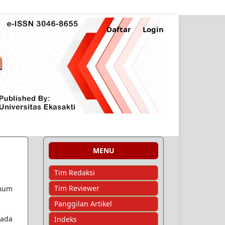
Daftar
Login
Cari
MENU
Tim Redaksi
Tim Reviewer
umum
Panggilan Artikel
pada
Indeks